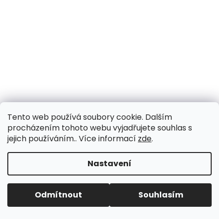
a
j
í
t
?
HLEDAT
Tento web používá soubory cookie. Dalším
procházením tohoto webu vyjadřujete souhlas s
jejich používáním.. Více informací
zde
.
Nastavení
Odmítnout
Souhlasím