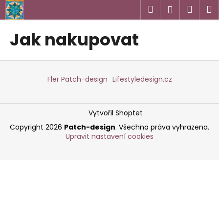
K
Přejít
Hledat
Náku
M
Přihlášen
na
o
obsah
Zpět
Zpět
košík
š
Jak nakupovat
í
C
k
Z
o
á
p
Fler Patch-design
Lifestyledesign.cz
p
o
a
t
Vytvořil Shoptet
t
ř
í
e
Copyright 2026
Patch-design
. Všechna práva vyhrazena.
Upravit nastavení cookies
b
u
j
e
t
e
n